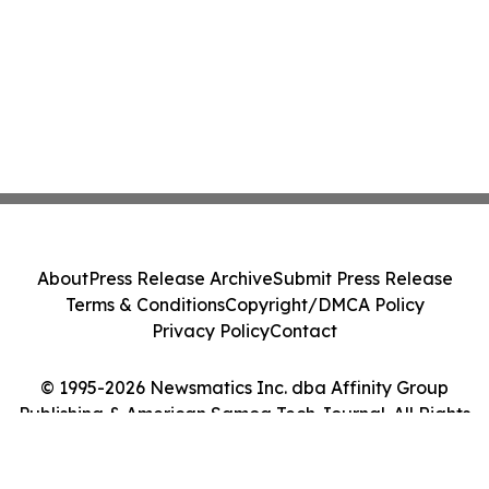
About
Press Release Archive
Submit Press Release
Terms & Conditions
Copyright/DMCA Policy
Privacy Policy
Contact
© 1995-2026 Newsmatics Inc. dba Affinity Group
Publishing & American Samoa Tech Journal. All Rights
Reserved.
Cookie Settings / Your Privacy Choices