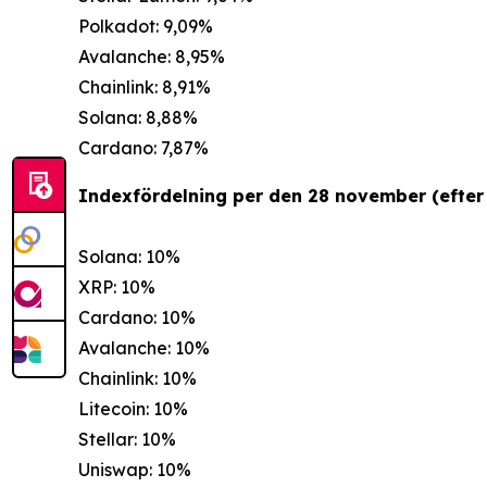
Polkadot: 9,09%
Avalanche: 8,95%
Chainlink: 8,91%
Solana: 8,88%
Cardano: 7,87%
Indexfördelning per den 28 november (efter 
Solana: 10%
XRP: 10%
Cardano: 10%
Avalanche: 10%
Chainlink: 10%
Litecoin: 10%
Stellar: 10%
Uniswap: 10%