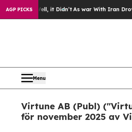
 Well, it Didn’t
As war With Iran Drove oil Pric
AGP PICKS
Menu
Virtune AB (Publ) ("Vir
för november 2025 av Vi