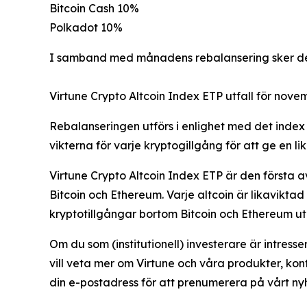
Bitcoin Cash 10%
Polkadot 10%
I samband med månadens rebalansering sker det i
Virtune Crypto Altcoin Index ETP utfall för nov
Rebalanseringen utförs i enlighet med det index 
vikterna för varje kryptogillgång för att ge en l
Virtune Crypto Altcoin Index ETP är den första av 
Bitcoin och Ethereum. Varje altcoin är likaviktad
kryptotillgångar bortom Bitcoin och Ethereum uta
Om du som (institutionell) investerare är intresse
vill veta mer om Virtune och våra produkter, ko
din e-postadress för att prenumerera på vårt ny