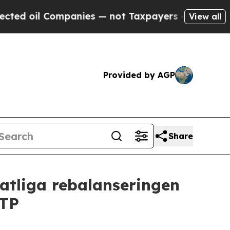
 Companies — not Taxpayers — the Chance to Cash
View all
Provided by AGP
Share
atliga rebalanseringen
ETP