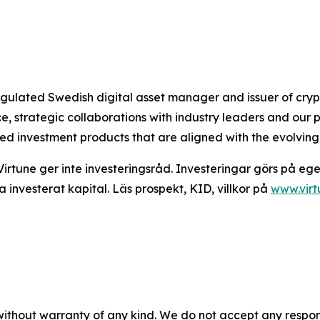
 regulated Swedish digital asset manager and issuer of c
 strategic collaborations with industry leaders and our 
ted investment products that are aligned with the evolvin
Virtune ger inte investeringsråd. Investeringar görs på ege
a investerat kapital. Läs prospekt, KID, villkor på
www.vir
without warranty of any kind. We do not accept any responsib