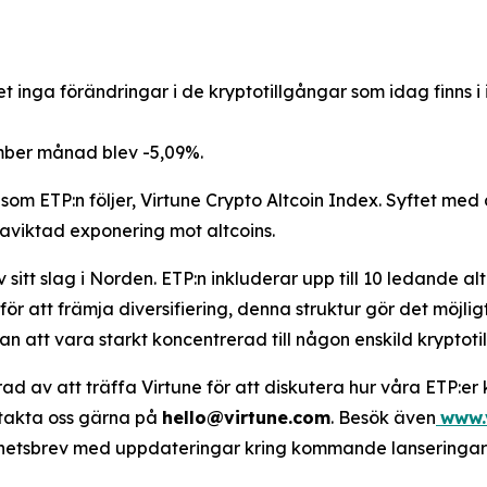
nga förändringar i de kryptotillgångar som idag finns i 
ember månad blev -5,09%.
som ETP:n följer, Virtune Crypto Altcoin Index. Syftet med
ikaviktad exponering mot altcoins.
sitt slag i Norden. ETP:n inkluderar upp till 10 ledande alt
 för att främja diversifiering, denna struktur gör det möjli
n att vara starkt koncentrerad till någon enskild kryptoti
rad av att träffa Virtune för att diskutera hur våra ETP:er 
ntakta oss gärna på
hello@virtune.com
. Besök även
www.
hetsbrev med uppdateringar kring kommande lanseringar och